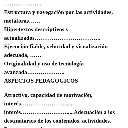
………………..
Estructura y n
a
vegación por las actividades,
metáforas……
Hipertextos
descriptivos
y
actualizados……………………………..
Ejecución fiable, velocidad y visualización
adecuada,
……
Originalidad y uso de tecnología
avanzada
………………..
ASPECTOS PEDAGÓGICOS
Atractivo
,
c
a
pacidad de motivación,
interés…………………….....
interés…………………….....
Adecuación a los
destinatarios
de los contenidos, actividades.