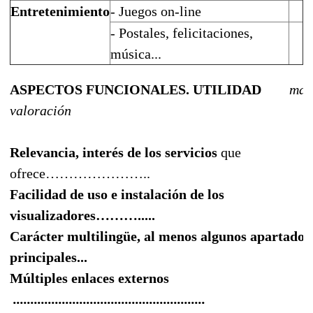
Entretenimiento
- Juegos on-line
- Postales, felicitaciones,
música...
ASPECTOS FUNCIONALES. UTILIDAD
m
ar
valoración
Relevancia, interés
de los servicios
que
ofrece…………………..
Facilidad de uso e instalación
de los
visualizadores
……….....
Carácter multilingüe
, al menos algunos apartados
principales...
Múltiples enlaces externos
.......................................................