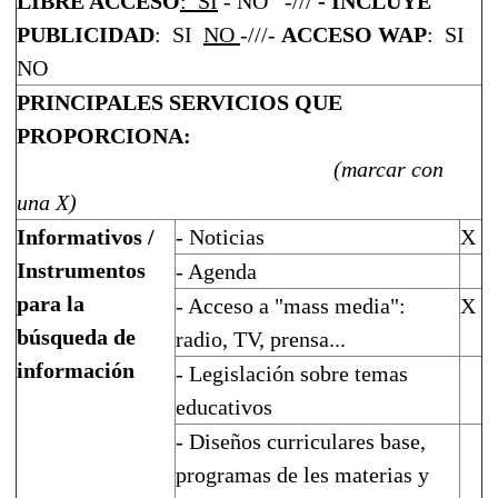
LIBRE ACCESO
:
SI
- NO
-///
- INCLUYE
PUBLICIDAD
:
SI
NO
-///-
ACCESO WAP
:
SI
NO
PRINCIPALES SERVICIOS QUE
PROPORCIONA:
(marcar con
una X)
Informativos /
- Noticias
X
Instrumentos
- Agenda
para la
- Acceso a "mass media":
X
búsqueda de
radio, TV, prensa...
información
- Legislación sobre temas
educativos
- Diseños curriculares base,
programas de les materias y