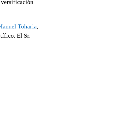
iversificación
Manuel Toharia
,
ífico. El Sr.
.