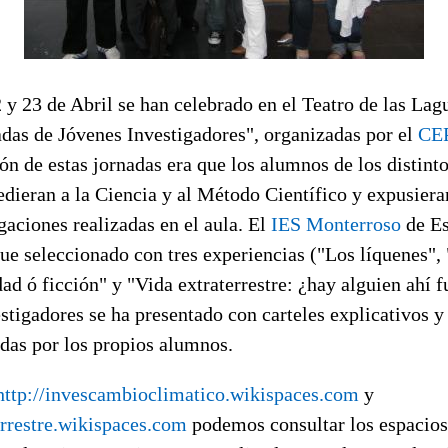
y 23 de Abril se han celebrado en el Teatro de las Lag
adas de Jóvenes Investigadores", organizadas por el
CEP
ión de estas jornadas era que los alumnos de los distint
edieran a la Ciencia y al Método Científico y expusier
gaciones realizadas en el aula. El
IES Monterroso
de Es
fue seleccionado con tres experiencias ("Los líquenes"
dad ó ficción" y "Vida extraterrestre: ¿hay alguien ahí f
stigadores se ha presentado con carteles explicativos 
adas por los propios alumnos.
http://invescambioclimatico.wikispaces.com
y
errestre.wikispaces.com
podemos consultar los espacios