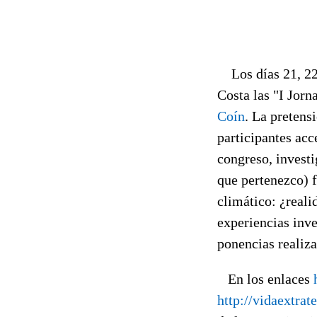
Los días 21, 22 
Costa las "I Jorn
Coín
. La pretens
participantes acc
congreso, investi
que pertenezco) 
climático: ¿reali
experiencias inve
ponencias realiz
En los enlaces
http://vidaextrat