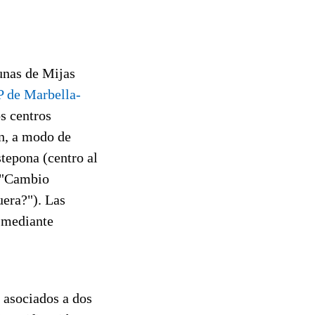
unas de Mijas
 de Marbella-
os centros
an, a modo de
tepona (centro al
, "Cambio
uera?"). Las
y mediante
 asociados a dos