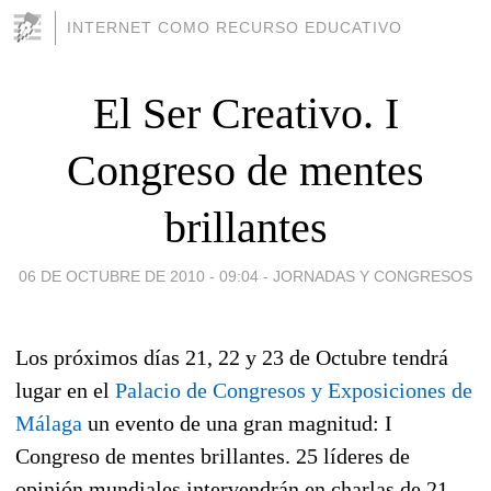
INTERNET COMO RECURSO EDUCATIVO
El Ser Creativo. I
Congreso de mentes
brillantes
06 DE OCTUBRE DE 2010 - 09:04
-
JORNADAS Y CONGRESOS
Los próximos días 21, 22 y 23 de Octubre tendrá
lugar en el
Palacio de Congresos y Exposiciones de
Málaga
un evento de una gran magnitud: I
Congreso de mentes brillantes. 25 líderes de
opinión mundiales intervendrán en charlas de 21